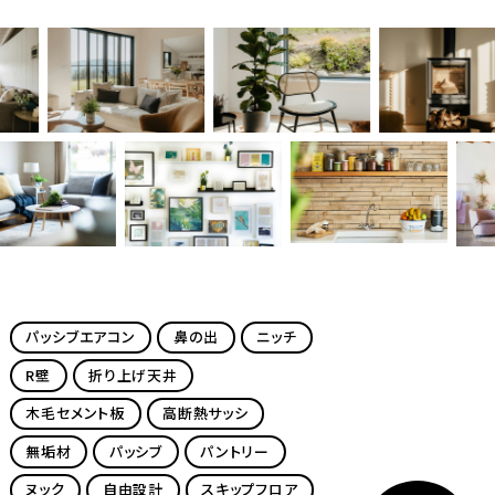
パッシブエアコン
鼻の出
ニッチ
R壁
折り上げ天井
木毛セメント板
高断熱サッシ
無垢材
パッシブ
パントリー
ヌック
自由設計
スキップフロア