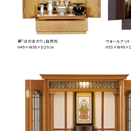
栗「ほのあかり」自然光
ウォールナット「
H49×W36×D27cm
H55×W49×D