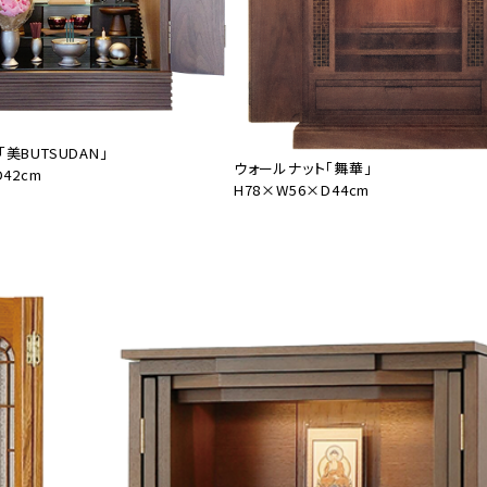
美BUTSUDAN」
ウォールナット「舞華」
42cm
H78×W56×D44cm