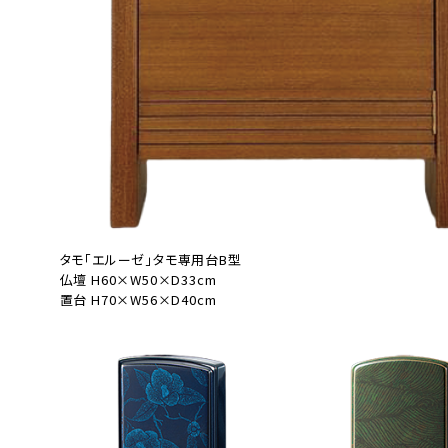
タモ「エルーゼ」タモ専用台B型
仏壇 H60×W50×D33cm
置台 H70×W56×D40cm