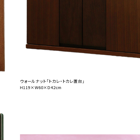
ウォールナット「トカレ・トカレ置台」
H119×W60×D42cm