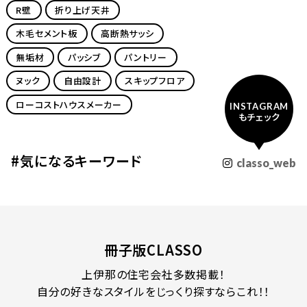
R壁
折り上げ天井
木毛セメント板
高断熱サッシ
無垢材
パッシブ
パントリー
ヌック
自由設計
スキップフロア
ローコストハウスメーカー
INSTAGRAM
もチェック
#気になるキーワード
classo_web
冊子版CLASSO
上伊那の住宅会社多数掲載！
自分の好きなスタイルをじっくり探すならこれ！！