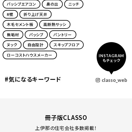
パッシブエアコン
鼻の出
ニッチ
R壁
折り上げ天井
木毛セメント板
高断熱サッシ
無垢材
パッシブ
パントリー
ヌック
自由設計
スキップフロア
ローコストハウスメーカー
INSTAGRAM
もチェック
#気になるキーワード
classo_web
冊子版CLASSO
上伊那の住宅会社多数掲載！