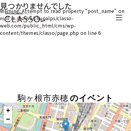
見つかりませんでした
Warning
: Attempt to read property "post_name" on
null in
/home/chuoalps/classo-
web.com/public_html/cms/wp-
content/themes/classo/page.php
on line
6
駒ヶ根市赤穂
のイベント
+
−