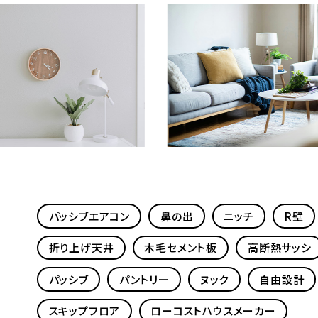
パッシブエアコン
鼻の出
ニッチ
R壁
折り上げ天井
木毛セメント板
高断熱サッシ
パッシブ
パントリー
ヌック
自由設計
スキップフロア
ローコストハウスメーカー