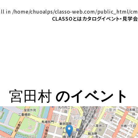
ll in
/home/chuoalps/classo-web.com/public_html/cm
CLASSOとは
カタログ
イベント・見学会
宮田村
のイベント