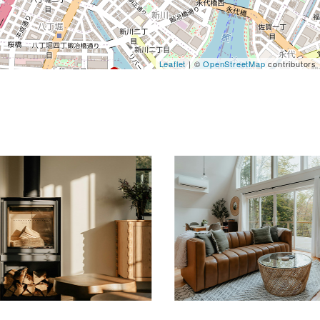
Leaflet
| ©
OpenStreetMap
contributors