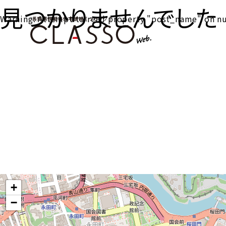
見つかりませんでした
Warning
: Attempt to read property "post_name" on nu
+
−