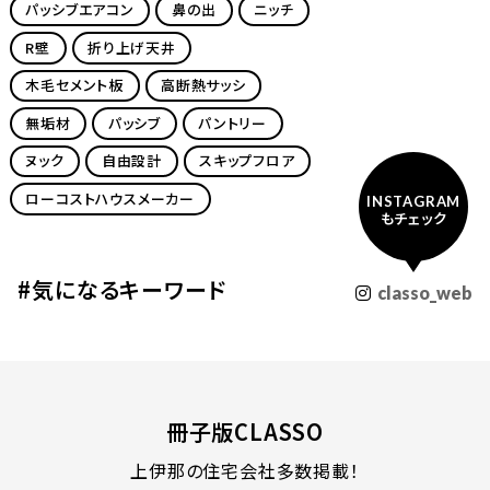
パッシブエアコン
鼻の出
ニッチ
R壁
折り上げ天井
木毛セメント板
高断熱サッシ
無垢材
パッシブ
パントリー
ヌック
自由設計
スキップフロア
ローコストハウスメーカー
INSTAGRAM
もチェック
#気になるキーワード
classo_web
冊子版CLASSO
上伊那の住宅会社多数掲載！