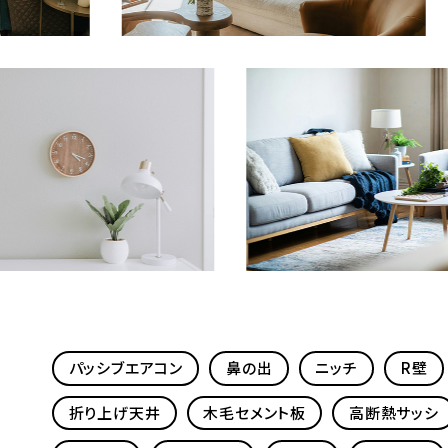
パッシブエアコン
鼻の出
ニッチ
R壁
折り上げ天井
木毛セメント板
高断熱サッシ